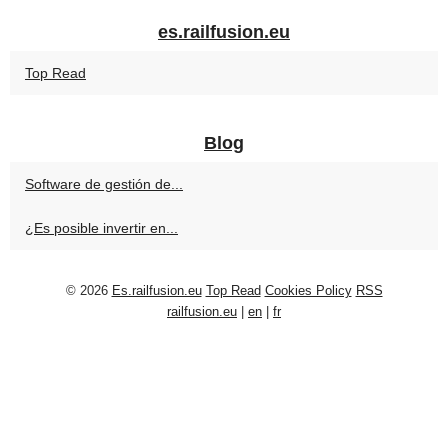
es.railfusion.eu
Top Read
Blog
Software de gestión de...
¿Es posible invertir en...
© 2026
Es.railfusion.eu
Top Read
Cookies Policy
RSS
railfusion.eu
|
en
|
fr